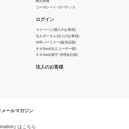
株式情報
コーポレート・ガバナンス
ログイン
マイページ(個人のお客様)
法人ポータル(法人のお客様)
VARパートナー(販売店様)
キキNavi(法人ユーザー様)
キキNavi(保守・管理会社様)
法人のお客様
けメールマガジン
formation」 はこちら