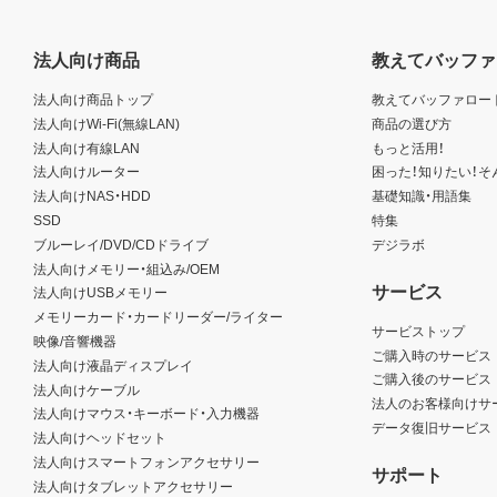
法人向け商品
教えてバッファ
法人向け商品トップ
教えてバッファロー
法人向けWi-Fi(無線LAN)
商品の選び方
法人向け有線LAN
もっと活用！
法人向けルーター
困った！知りたい！そ
法人向けNAS・HDD
基礎知識・用語集
SSD
特集
ブルーレイ/DVD/CDドライブ
デジラボ
法人向けメモリー・組込み/OEM
サービス
法人向けUSBメモリー
メモリーカード・カードリーダー/ライター
サービストップ
映像/音響機器
ご購入時のサービス
法人向け液晶ディスプレイ
ご購入後のサービス
法人向けケーブル
法人のお客様向けサ
法人向けマウス・キーボード・入力機器
データ復旧サービス
法人向けヘッドセット
法人向けスマートフォンアクセサリー
サポート
法人向けタブレットアクセサリー