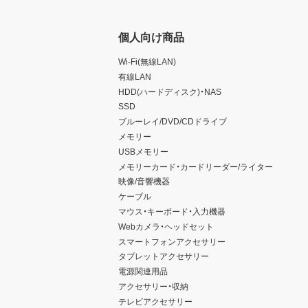
個人向け商品
Wi-Fi(無線LAN)
有線LAN
HDD(ハードディスク)・NAS
SSD
ブルーレイ/DVD/CDドライブ
メモリー
USBメモリー
メモリーカード・カードリーダー/ライター
映像/音響機器
ケーブル
マウス・キーボード・入力機器
Webカメラ・ヘッドセット
スマートフォンアクセサリー
タブレットアクセサリー
電源関連用品
アクセサリー・収納
テレビアクセサリー