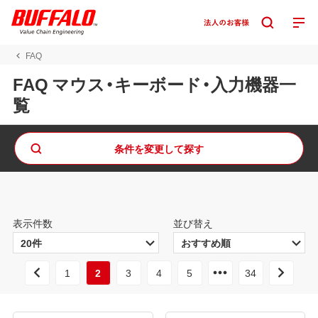
FAQ
FAQ マウス・キーボード・入力機器一
覧
条件を変更して探す
表示件数
並び替え
1
2
3
4
5
34