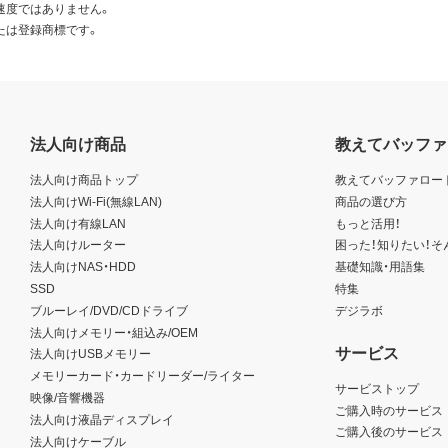
速度ではありません。
たは登録商標です。
法人向け商品
教えてバッファ
法人向け商品トップ
教えてバッファロー
法人向けWi-Fi(無線LAN)
商品の選び方
法人向け有線LAN
もっと活用！
法人向けルーター
困った！知りたい！そ
法人向けNAS・HDD
基礎知識・用語集
SSD
特集
ブルーレイ/DVD/CDドライブ
デジラボ
法人向けメモリー・組込み/OEM
サービス
法人向けUSBメモリー
メモリーカード・カードリーダー/ライター
サービストップ
映像/音響機器
ご購入時のサービス
法人向け液晶ディスプレイ
ご購入後のサービス
法人向けケーブル