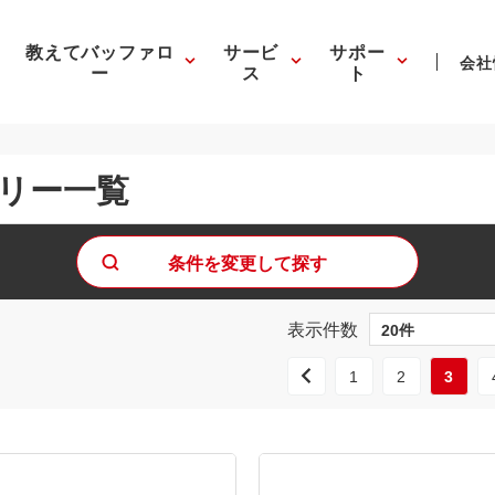
教えてバッファロ
サービ
サポー
会社
ー
ス
ト
モリー一覧
条件を変更して探す
表示件数
1
2
3