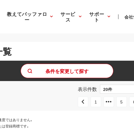
教えてバッファロ
サービ
サポー
会社
ー
ス
ト
一覧
条件を変更して探す
表示件数
1
5
速度ではありません。
たは登録商標です。