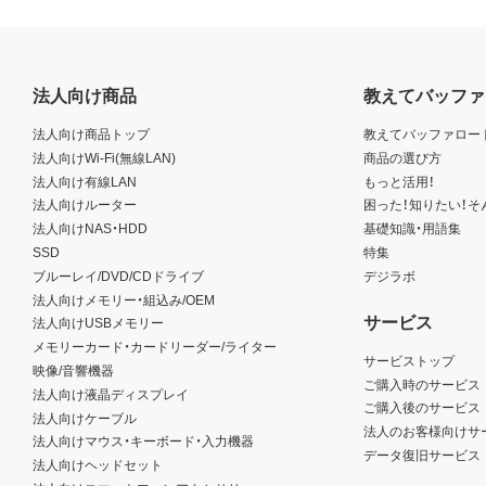
法人向け商品
教えてバッファ
法人向け商品トップ
教えてバッファロー
法人向けWi-Fi(無線LAN)
商品の選び方
法人向け有線LAN
もっと活用！
法人向けルーター
困った！知りたい！そ
法人向けNAS・HDD
基礎知識・用語集
SSD
特集
ブルーレイ/DVD/CDドライブ
デジラボ
法人向けメモリー・組込み/OEM
サービス
法人向けUSBメモリー
メモリーカード・カードリーダー/ライター
サービストップ
映像/音響機器
ご購入時のサービス
法人向け液晶ディスプレイ
ご購入後のサービス
法人向けケーブル
法人のお客様向けサ
法人向けマウス・キーボード・入力機器
データ復旧サービス
法人向けヘッドセット