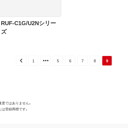
RUF-C1G/U2Nシリー
ズ
1
5
6
7
8
9
速度ではありません。
たは登録商標です。