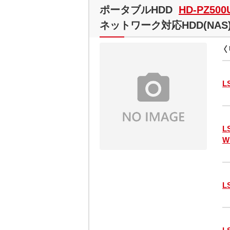
ポータブルHDD
HD-PZ500
ネットワーク対応HDD(NAS
〈
L
L
W
L