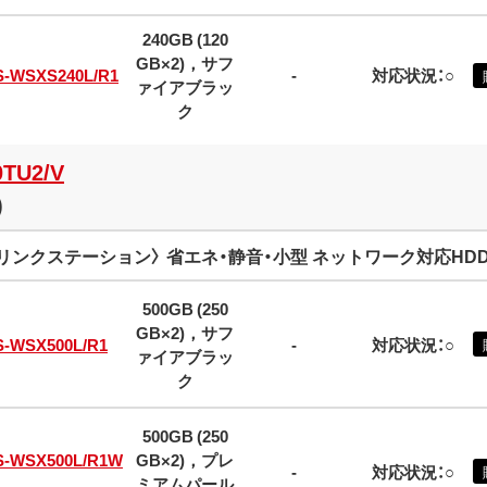
240GB (120
GB×2)，サフ
S-WSXS240L/R1
-
対応状況：○
ァイアブラッ
ク
0TU2/V
)
リンクステーション〉 省エネ・静音・小型 ネットワーク対応HDD (L
500GB (250
GB×2)，サフ
S-WSX500L/R1
-
対応状況：○
ァイアブラッ
ク
500GB (250
S-WSX500L/R1W
GB×2)，プレ
-
対応状況：○
ミアムパール