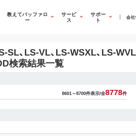
教えてバッファロ
サービ
サポー
会社
ー
ス
ト
S-SL、LS-VL、LS-WSXL、LS-WV
設HDD検索結果一覧
8778
8601～8700件表示/
全
件