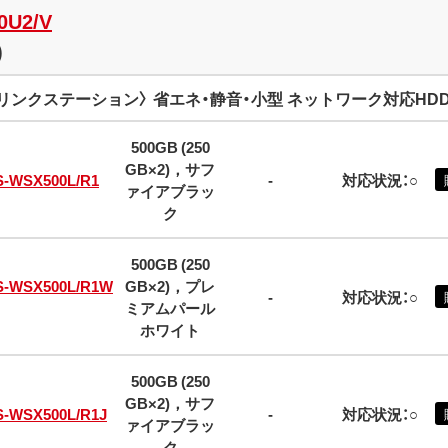
0U2/V
)
リンクステーション〉 省エネ・静音・小型 ネットワーク対応HDD (L
500GB (250
GB×2)，サフ
S-WSX500L/R1
-
対応状況：○
ァイアブラッ
ク
500GB (250
S-WSX500L/R1W
GB×2)，プレ
-
対応状況：○
ミアムパール
ホワイト
500GB (250
GB×2)，サフ
S-WSX500L/R1J
-
対応状況：○
ァイアブラッ
ク