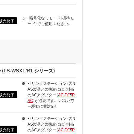
・暗号化なしモード（標準モ
販売終了
ード）でご使用ください。
S-WSXL/R1 シリーズ)
・〈リンクステーション〉各N
AS製品との接続には、別売
販売終了
のACアダプター（
AC-DC5P
SC
）が必要です。（バスパワ
ー駆動に非対応）
・〈リンクステーション〉各N
AS製品との接続には、別売
販売終了
のACアダプター（
AC-DC5P