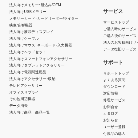
法人向けメモリー・組込み/OEM
サービス
法人向けUSBメモリー
メモリーカード・カードリーダー/ライター
サービストップ
映像/音響機器
ご購入時のサービス
法人向け液晶ディスプレイ
ご購入後のサービス
法人向けケーブル
法人のお客様向けサ
法人向けマウス・キーボード・入力機器
データ復旧サービス
法人向けヘッドセット
法人向けスマートフォンアクセサリー
サポート
法人向けタブレットアクセサリー
法人向け電源関連用品
サポートトップ
法人向けアクセサリー・収納
よくある質問
テレビアクセサリー
ダウンロード
オフィスサプライ
対応情報
その他周辺機器
修理サービス
データ消去
お問合せ
法人向け商品 商品一覧
カタログ
お知らせ
ユーザー登録
付属品の購入