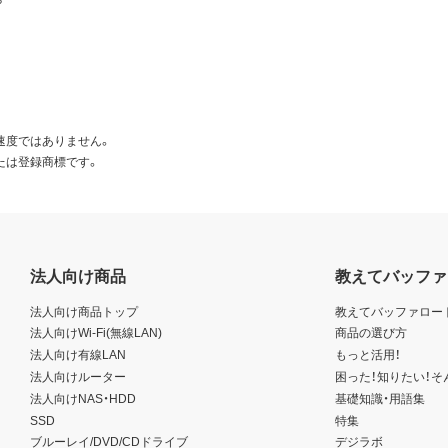
速度ではありません。
たは登録商標です。
法人向け商品
教えてバッファ
法人向け商品トップ
教えてバッファロー
法人向けWi-Fi(無線LAN)
商品の選び方
法人向け有線LAN
もっと活用！
法人向けルーター
困った！知りたい！そ
法人向けNAS・HDD
基礎知識・用語集
SSD
特集
ブルーレイ/DVD/CDドライブ
デジラボ