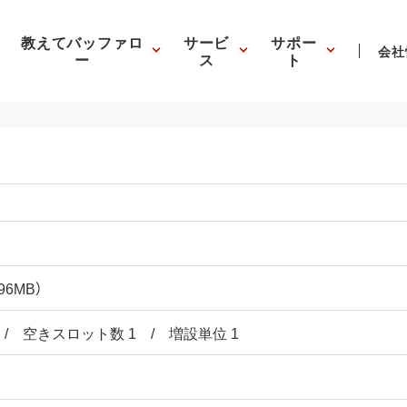
教えてバッファロ
サービ
サポー
会社
ー
ス
ト
96MB）
/ 空きスロット数 1 / 増設単位 1