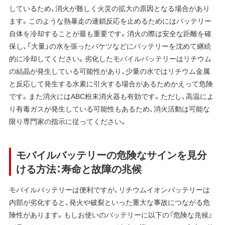
しているため、消火が難しく火災の拡大の原因となる場合があり
ます。このような熱暴走の連鎖反応を止めるためにはバッテリー
自体を冷却することが最も重要です。消火の際は安全な距離を確
保し、「大量」の水を張ったバケツなどにバッテリーを沈めて継続
的に冷却してください。劣化したモバイルバッテリーはリチウム
の結晶が発生している可能性があり、少量の水ではリチウム金属
と反応して発生する水素に引火する場合があるためかえって危険
です。また消火にはABC粉末消火器も有効です。ただし、高温によ
り有毒ガスが発生している可能性もあるため、消火活動は可能な
限り専門家の指示に従ってください。
モバイルバッテリーの危険なサインを見分
ける方法：寿命と故障の兆候
モバイルバッテリーは便利ですが、リチウムイオンバッテリーは
内部が劣化すると、発火や破裂といった重大な事故につながる危
険性があります。もしお使いのバッテリーに以下の『危険な兆候』