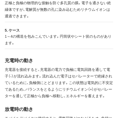
正極と負極の物理的な接触を防ぐ多孔質の膜。電子を通さない絶
縁体ですが、電解質が無数の孔に染み込むためリチウムイオンは
通過できます。
5. ケース
1～4の構造を包みこんでいます。円筒状やシート状のものがあり
ます。
充電時の動き
充電器を接続すると、充電器の電力で負極に電気回路を通して電
子（-）が流れ込みます。流れ込んだ電子はセパレーターで絶縁され
ているために、負極側にとどまります。この状態は電気的に不安定
であるため、バランスをとるようにリチウムイオン（+）がセパレー
ターを通して正極から負極へ移動し、エネルギーを蓄えます。
放電時の動き
モバイルデバイスに接続すると、電気回路がつながるため、負極に