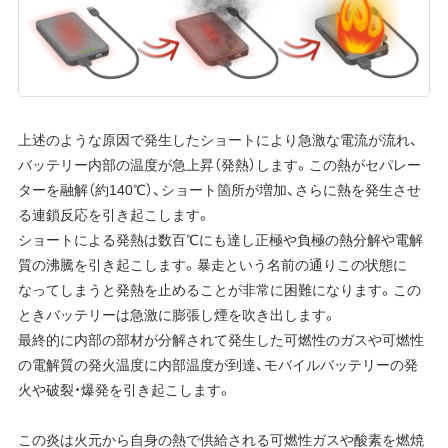
上述のような原因で発生したショートにより急激な電流が流れ、
バッテリー内部の温度が急上昇（発熱）します。この熱がセパレー
ターを融解（約140℃）、ショート箇所が増加、さらに熱を発生させ
る連鎖反応を引き起こします。
ショートによる発熱は数百℃にも達し正極や負極の熱分解や電解
質の沸騰を引き起こします。暴走という名前の通りこの状態に
なってしまうと発熱を止めることが非常に困難になります。この
ときバッテリーは急激に膨張し煙を吹き出します。
最終的に内部の部材が分解されて発生した可燃性のガスや可燃性
の電解質の発火温度に内部温度が到達、モバイルバッテリーの発
火や破裂・爆発を引き起こします。
この炎は火元から自身の熱で供給される可燃性ガスや酸素を燃焼