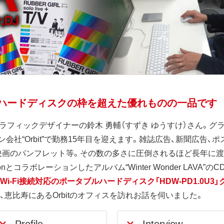
レスハードディスクの枠を超えた優れものの一品です
Usersはグラフィックデザイナーの鈴木 勇輔（すずき ゆうすけ）さ
社“Orbit”で勤務15年目を迎えます。雑誌広告、新聞広告、
て映画のパンフレット等。その数の多さに圧倒されるほど長年に
nとコラボレーションしたアルバム“Winter Wonder LAVA
i-Fi接続対応のポータブルハードディスク「HDW-PD1.0U
、恵比寿にあるOrbitのオフィスを訪れお話を伺いました。
Profile
Interview