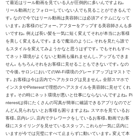
て最近はリール動画を見ている人が圧倒的に多いんですよね。
リール動画だとフォローしていない人でも見ることができるんで
す。なので今ではリール動画は美容師には必須アイテムになって
います。お客様のビフォー、アフターをアップする美容師さんも多
いですね。例えば長い髪を一気に短く変えてそれが本当にお客様
を美しく変えるんです。まるで魔法のように。それを見たら誰で
もスタイルを変えてみようかなと思うはずです。でもそれもすべ
てネット環境がよくないと動画も撮れませんし、アップもできま
せん。もちろんそれをお客様に見せることもできないです。なの
で今後、サロンにおいてのWi-Fi環境のグレードアップはマストで
す。お客様は今は店内でヘアカタログは見ません。全部スマホで
インスタやPinterestで理想のヘアスタイルを美容師に見せてくれ
ます。その時にネット環境が悪いと仕事にならないんですよね。Pi
nterestは得にたくさんの写真が簡単に確認できるアプリなのでど
んどん見られないとお客様も困りますよね。スマホを見ているお
客様、店内レジ、店内でテレワークをしているお客様、動画でお客
様にスタイリングを見せているスタッフ、これらが一気に店内に
いますが今では完璧にすべて止まらずに動いています。変えて本