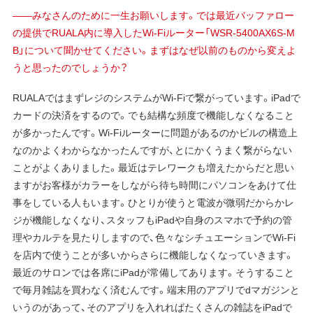
——みなさんのために一生お願いします。では最近バッファロー
の提供でRUALA内に導入したWi-Fiルーター「WSR-5400AX6S-M
B」について聞かせてください。まずはなぜ以前のものから変えよ
うと思ったのでしょうか？
RUALAではまずレジのシステムがWi-Fiで繋がっています。iPadで
カードの決済をするので。でも結構な頻度で機能しなくなること
が多かったんです。Wi-Fiルーターに問題があるのかビルの構造上
なのかよくわからなかったんですが、とにかくうまく繋がらない
ことがよくありました。最近はテレワークも増えたからだと思い
ますがお客様がカラーをしながら待ち時間にパソコンをあけて仕
事をしている人もいます。ひとりが使うと電波が微弱だからかレ
ジが機能しなくなり、スタッフもiPadや自身のスマホで予約の管
理やカルテを見たりしますので、色々なシチュエーションでWi-Fi
を店内で使うことが多いからさらに機能しなくなっていきます。
最近のサロンでは各席にiPadが常備してあります。そうすること
で毎月雑誌を買わなく済むんです。端末用のアプリでdマガジンと
いうのがあって、そのアプリを入れればたくさんの雑誌をiPadで