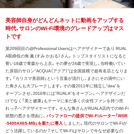
美容師自身がどんどんネットに動画をアップする
時代、サロンのWi-Fi環境のグレードアップはマス
トです
第209回目の@Professional Usersはヘアデザイナーであり RUAL
A取締役の角 薫 (すみ かおる）さん。トップスタイリストになると
誓い18歳で青森から上京。その夢が24歳で実現し、当時働いてい
た原宿のサロン"ACQUA（アクア）"は全国規模で超有名店となりま
す。「カリスマ美容師」という言葉が流行し、まさにその渦中にい
た角さんも大ブレークします。その後2011年に独立し”dea”を
オープンさせ、2016年には”RUALA”をオープン。ヘアデザインだ
けでなく「美と健康」もテーマに未だ多くの女性ファンを持つ売
れっ子ヘアデザイナーです。そんな角さんがRUALA店内でのWi-Fi
状態の悪さを理由に、
バッファローの提供でWi-Fiルーター「WSR
-5400AX6S-MB」を新たに導入
しました。現代のサロンでWi-Fiが
どう活躍しているのか？そしてWi-Fiはサロンで今なぜ必要なの