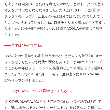
も今までは自分のことだけを考えてやれたことがトータルで色々
考えなければならなくなりました。売り上げ、クレーム処理、ス
タッフ間のトラブル。正直その時は自分では気づいてませんでし
たが、かなり疲れていましたね。自分をとりまく環境がすべて変わ
りました。店長を8年経験した後、36歳でACQUAを卒業して独立
しました。
——まずは”dea” ですね。
はい。女神の意味から名付けたdeaというサロンを神宮前にオー
プンさせました。でも時代の変化もありそこは3年半でクローズ。
そこから半年はフリーランスの美容師として場所を借りて活動し
ました。そして2016年1月5日、もう一度神宮前にサロン”RUAL
A”をオープンさせました。
——ではRUALAについて聞かせてください。
店名のRUALAのALAはイタリア語で「翼」。ハワイ語では「道」で
す。RUは角かおるとパートナーちはるの「る」（笑）。お客様にはこ