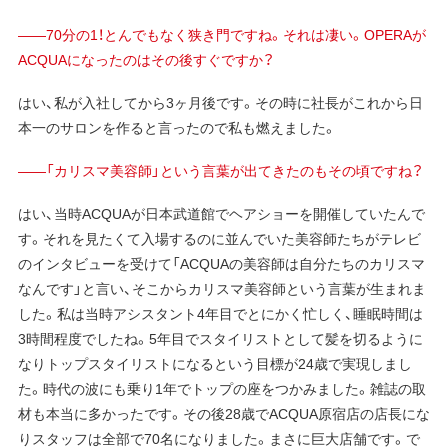
——70分の1！とんでもなく狭き門ですね。それは凄い。OPERAが
ACQUAになったのはその後すぐですか？
はい、私が入社してから3ヶ月後です。その時に社長がこれから日
本一のサロンを作ると言ったので私も燃えました。
——「カリスマ美容師」という言葉が出てきたのもその頃ですね？
はい、当時ACQUAが日本武道館でヘアショーを開催していたんで
す。それを見たくて入場するのに並んでいた美容師たちがテレビ
のインタビューを受けて「ACQUAの美容師は自分たちのカリスマ
なんです」と言い、そこからカリスマ美容師という言葉が生まれま
した。私は当時アシスタント4年目でとにかく忙しく、睡眠時間は
3時間程度でしたね。5年目でスタイリストとして髪を切るように
なりトップスタイリストになるという目標が24歳で実現しまし
た。時代の波にも乗り1年でトップの座をつかみました。雑誌の取
材も本当に多かったです。その後28歳でACQUA原宿店の店長にな
りスタッフは全部で70名になりました。まさに巨大店舗です。で