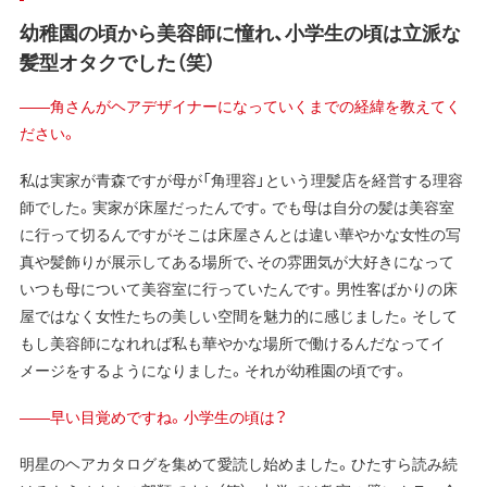
幼稚園の頃から美容師に憧れ、小学生の頃は立派な
髪型オタクでした（笑）
——角さんがヘアデザイナーになっていくまでの経緯を教えてく
ださい。
私は実家が青森ですが母が「角理容」という理髪店を経営する理容
師でした。実家が床屋だったんです。でも母は自分の髪は美容室
に行って切るんですがそこは床屋さんとは違い華やかな女性の写
真や髪飾りが展示してある場所で、その雰囲気が大好きになって
いつも母について美容室に行っていたんです。男性客ばかりの床
屋ではなく女性たちの美しい空間を魅力的に感じました。そして
もし美容師になれれば私も華やかな場所で働けるんだなってイ
メージをするようになりました。それが幼稚園の頃です。
——早い目覚めですね。小学生の頃は？
明星のヘアカタログを集めて愛読し始めました。ひたすら読み続