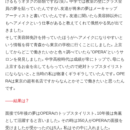
けるもうオタクの部類ですね（笑）。中学では教室の壁にクラス全
員の夢を貼っていたんですが、友達が将来の夢はメーキャップ
アーティストと書いていたんです。友達に聞いたら美容師以外に
もヘアメイクという仕事があると教えてくれて俄然やる気が出て
きました。
そして美容師免許を持っていたほうがヘアメイクになりやすいと
いう情報を得て青森から東京の学校に行くことにしました。上京
してからどこで働きたいかと色々調べていたら”OPERA”というサ
ロンを発見しました。中学高校時代は成績が常にトップで、母にも
上京するお金を出してもらっていたので絶対トップスタイリスト
にならないと、と当時の私は物凄くギラギラしていたんです。OPE
RAは東京の超有名店ですからなんとかそこで働きたいと思ったん
です。
——結果は？
面接で5年後の夢はOPERAのトップスタイリスト、10年後は角薫
として活躍すると言いました。その時は350人がOPERAの面接を
受けましたが受かったのは5人。私はその中に入れました。