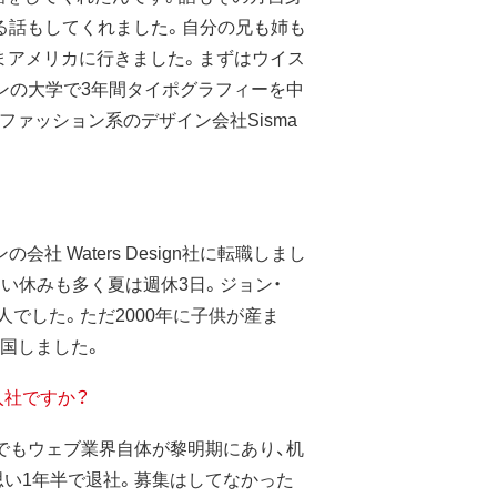
る話もしてくれました。自分の兄も姉も
まアメリカに行きました。まずはウイス
いうデザインの大学で3年間タイポグラフィーを中
ァッション系のデザイン会社Sisma
Waters Design社に転職しまし
違い休みも多く夏は週休3日。ジョン・
でした。ただ2000年に子供が産ま
国しました。
入社ですか？
でもウェブ業界自体が黎明期にあり、机
い1年半で退社。募集はしてなかった