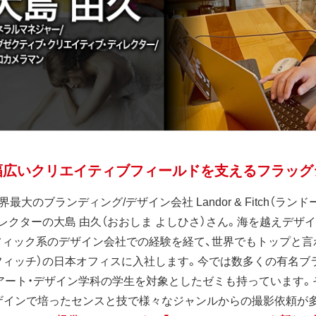
広いクリエイティブフィールドを支えるフラッグシッ
ersは世界最大のブランディング/デザイン会社 Landor & Fitc
レクターの大島 由久（おおしま よしひさ）さん。海を越えデ
フィック系のデザイン会社での経験を経て、世界でもトップと言
フィッチ）の日本オフィスに入社します。今では数多くの有名ブ
アート・デザイン学科の学生を対象としたゼミも持っています。そ
ザインで培ったセンスと技で様々なジャンルからの撮影依頼が