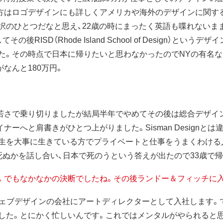
方はロゴデザインにも詳しくアメリカや海外のデザインに関す
択のひとつだなと思え、22歳の時にまったく英語も喋れないま
RISD（Rhode Island School of Design）と
。その時点で日本に帰りたいと思わなかったのでNYの有名なフ
がなんと180万円。
さで乗り切りましたが結局半年でやめてその後は総合デザインの会社 
ーへと肩書きがひとつ上がりました。Sisman Designとは
生を大事に生きている方でプライベートと仕事をうまくわける人
死ぬかを話し合い、日本で死のうという答えが出たので33歳で帰
）。でもなかなかの決断でしたね。その後ランドー＆フィッチに
ウェブデザインの会社にアートディレクターとして入社します。
した。とにかく忙しいんです。これではメンタルがやられると思