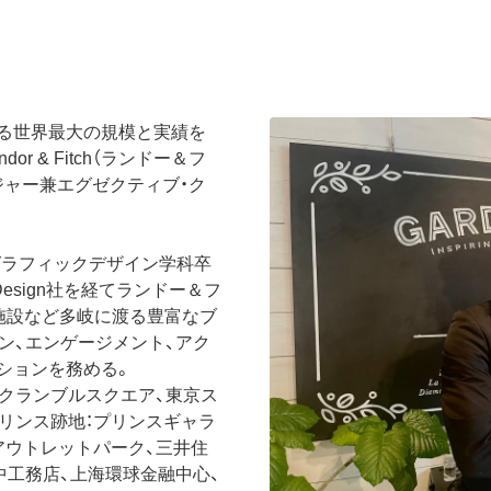
る世界最大の規模と実績を
or & Fitch（ランドー＆フ
ジャー兼エグゼクティブ・ク
esign グラフィックデザイン学科卒
rs Design社を経てランドー＆フ
、施設など多岐に渡る豊富なブ
ン、エンゲージメント、アク
ションを務める。
クランブルスクエア、東京ス
リンス跡地：プリンスギャラ
アウトレットパーク、三井住
中工務店、上海環球金融中心、