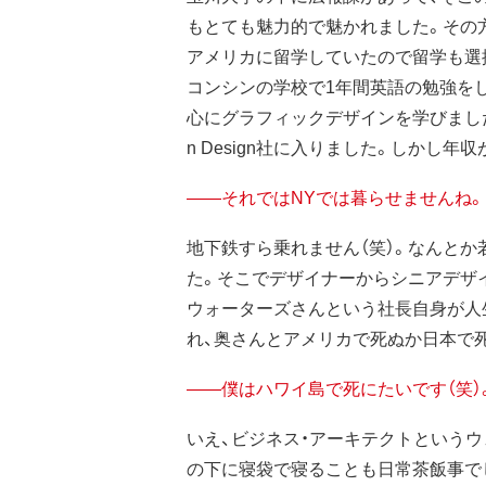
もとても魅力的で魅かれました。その
アメリカに留学していたので留学も選
コンシンの学校で1年間英語の勉強をしてその後
心にグラフィックデザインを学びました
n Design社に入りました。しかし年収
——それではNYでは暮らせませんね。
地下鉄すら乗れません（笑）。なんとか若
た。そこでデザイナーからシニアデザイナ
ウォーターズさんという社長自身が人
れ、奥さんとアメリカで死ぬか日本で
——僕はハワイ島で死にたいです（笑
いえ、ビジネス・アーキテクトという
の下に寝袋で寝ることも日常茶飯事で