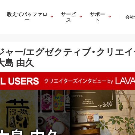
教えてバッファロ
サービ
サポー
会社
ー
ス
ト
ネジャー/エグゼクティブ・クリエ
大島 由久