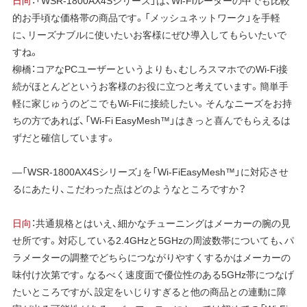
的お手頃な価格帯の商品です。「メッシュネットワーク」を手軽
に、リーズナブルに使いたいお客様にぜひ導入してもらいたいで
すね。
柳橋：コアなPCユーザーというよりも、むしろスマホでのWi-Fi接
続がほとんどというお客様のお役に立つと考えています。簡単手
軽に家じゅうのどこでもWi-Fiに接続したい。そんなニーズをお持
ちの方であれば、「Wi-Fi EasyMesh™」はきっと喜んでもらえるは
ずだと確信しています。
―「WSR-1800AX4Sシリーズ」を「Wi-FiEasyMesh™」に対応させ
るにあたり、こだわった点はどのようなところですか？
日向
：共通規格とはいえ、細かなチューニングはメーカーの腕の見
せ所です。対応している2.4GHzと5GHzの周波数帯についても、パ
ラメーターの調整でどちらにつながりやすくするかはメーカーの
味付け次第です。なるべく速度面で優位性のある5GHz帯につなげ
たいところですが、設定をいじりすぎると他の商品との連動に障