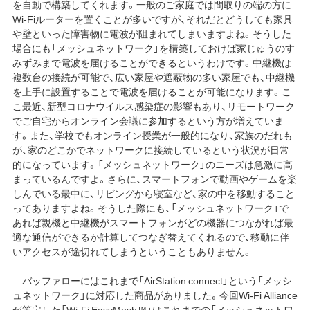
を自動で構築してくれます。一般のご家庭では間取りの端の方に
Wi-Fiルーターを置くことが多いですが、それだとどうしても家具
や壁といった障害物に電波が阻まれてしまいますよね。そうした
場合にも「メッシュネットワーク」を構築しておけば家じゅうのす
みずみまで電波を届けることができるというわけです。中継機は
複数台の接続が可能で、広い家屋や遮蔽物の多い家屋でも、中継機
を上手に設置することで電波を届けることが可能になります。こ
こ最近、新型コロナウイルス感染症の影響もあり、リモートワーク
でご自宅からオンライン会議に参加するという方が増えていま
す。また、学校でもオンライン授業が一般的になり、家族のだれも
が、家のどこかでネットワークに接続しているという状況が日常
的になっています。「メッシュネットワーク」のニーズは急激に高
まっているんですよ。さらに、スマートフォンで動画やゲームを楽
しんでいる最中に、リビングから寝室など、家の中を移動すること
ってありますよね。そうした際にも、「メッシュネットワーク」で
あれば親機と中継機がスマートフォンがどの機器につながれば最
適な通信ができるか計算してつなぎ替えてくれるので、移動に伴
いアクセスが途切れてしまうということもありません。
―バッファローにはこれまで「AirStation connect」という「メッシ
ュネットワーク」に対応した商品がありました。今回Wi-Fi Alliance
が策定した「Wi-Fi EasyMesh™」はこれまでの「メッシュネットワ