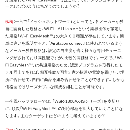
ーク」とどのようにちがうのでしょうか？
柳橋
：一言で「メッシュネットワーク」といっても、各メーカーが独
自に開発した規格と、Wi-Fi A l l i a n c eという業界団体が策定し
た規格「Wi-Fi EasyMesh™」の大きく２種類が存在しています。簡
単に違いを説明すると、「AirStation connect」に使われているよう
なメーカー独自規格は、設定の自由度が高く様々な専用チューニ
ングがされており高性能ですが、比較的高価格です。一方で、「Wi-
Fi EasyMesh™」は共通規格のため、認定プログラムを取得したモ
デル同士であれば、相互接続が可能。家の構造や電波を届けたい場
所に合わせて、自由に商品を組み合わせることができます。しかも
価格面ではリーズナブルな構成を組むことが可能です。
―今回バッファローでは、「WSR-1800AX4Sシリーズ」を皮切り
に、順次「Wi-Fi EasyMesh™」の対応機種を拡大していくことにな
ります。主なターゲットはどのように考えていますか？
日向
：「WSR-1800AX4Sシリーズ」は、Wi-Fiルーターの中でも比較