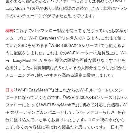
害が出る可能性がある。バッファローにとっては初めての「Wi-Fi
EasyMesh™」製品であり、試行錯誤の連続でしたが、非常にバラン
スのいいチューニングができたと思っています。
柳橋
：これまでバッファロー製品を使ってくださっていたお客様が
スムーズに「Wi-Fi EasyMesh™」を導入できるよう、これまで使っ
ていたSSIDをそのまま「WSR-1800AX4Sシリーズ」でも使えるよ
うに配慮をしました。これまでのWi-Fiルーターの延長線上に「Wi-
Fi EasyMesh™」がある。導入の障壁を可能な限りなくすことを
心掛けました。開発期間は約6ヵ月。その大部分をこうした細かな
チューニングや、使いやすさを高める設定に費やしました。
日向
：「Wi-Fi EasyMesh™」はこれからのWi-Fiルーターのスタン
ダードになっていくものです。「WSR-1800AX4Sシリーズ」はバッ
ファローにとって「Wi-Fi EasyMesh™」に初めて対応した機種。Wi
-Fiのリーディングカンパニーとして、「バッファローらしさ」を存
分に盛り込んでいち早くお届けいたします。コロナ禍の今だから
こそ、多くのお客様に喜ばれる製品だと思っています。一日も早