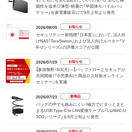
能性を追求◎薄型・軽量の「半固体モバイルバッ
テリー」を家電量販店にて9月上旬より発売
お知らせ
2026/08/05
セキュリティー新指標「日本度」において、法人向
けNAS「TeraStation」および法人向けルーター「V
R-Uシリーズ」の評価スコアが公開
お知らせ
2026/07/29
【参加無料・8/3(月)～】バッファローとセキュアが
共同開催！『小売業向け 商品ロス対策オンライン
セミナー』を実施
新商品
2026/07/23
バッグの中でも絡みにくい！磁力でピタッとまと
まるUSB Type-C to LAN変換ケーブル「LUAMC-U
3CGシリーズ」を8月上旬より発売
お知らせ
2026/07/23