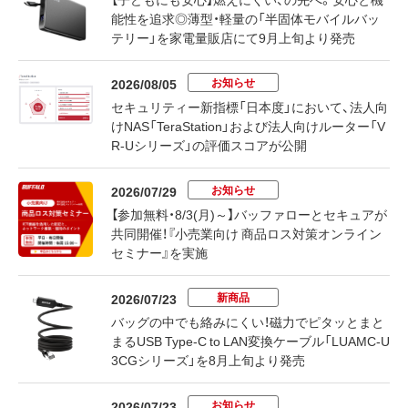
能性を追求◎薄型・軽量の「半固体モバイルバッ
テリー」を家電量販店にて9月上旬より発売
お知らせ
2026/08/05
セキュリティー新指標「日本度」において、法人向
けNAS「TeraStation」および法人向けルーター「V
R-Uシリーズ」の評価スコアが公開
お知らせ
2026/07/29
【参加無料・8/3(月)～】バッファローとセキュアが
共同開催！『小売業向け 商品ロス対策オンライン
セミナー』を実施
新商品
2026/07/23
バッグの中でも絡みにくい！磁力でピタッとまと
まるUSB Type-C to LAN変換ケーブル「LUAMC-U
3CGシリーズ」を8月上旬より発売
お知らせ
2026/07/23