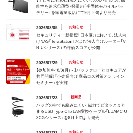
能性を追求◎薄型・軽量の「半固体モバイルバッ
テリー」を家電量販店にて9月上旬より発売
お知らせ
2026/08/05
セキュリティー新指標「日本度」において、法人向
けNAS「TeraStation」および法人向けルーター「V
R-Uシリーズ」の評価スコアが公開
お知らせ
2026/07/29
【参加無料・8/3(月)～】バッファローとセキュアが
共同開催！『小売業向け 商品ロス対策オンライン
セミナー』を実施
新商品
2026/07/23
バッグの中でも絡みにくい！磁力でピタッとまと
まるUSB Type-C to LAN変換ケーブル「LUAMC-U
3CGシリーズ」を8月上旬より発売
お知らせ
2026/07/23