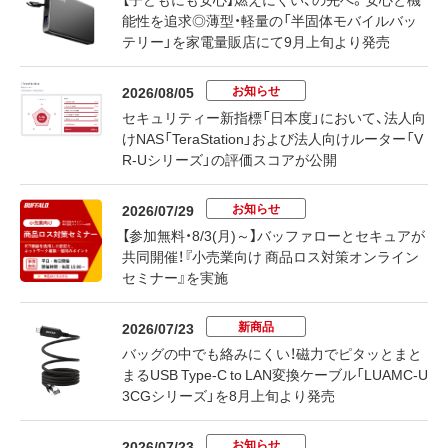
能性を追求◎薄型・軽量の「半固体モバイルバッ
テリー」を家電量販店にて9月上旬より発売
お知らせ
2026/08/05
セキュリティー新指標「日本度」において、法人向
けNAS「TeraStation」および法人向けルーター「V
R-Uシリーズ」の評価スコアが公開
お知らせ
2026/07/29
【参加無料・8/3(月)～】バッファローとセキュアが
共同開催！『小売業向け 商品ロス対策オンライン
セミナー』を実施
新商品
2026/07/23
バッグの中でも絡みにくい！磁力でピタッとまと
まるUSB Type-C to LAN変換ケーブル「LUAMC-U
3CGシリーズ」を8月上旬より発売
お知らせ
2026/07/23