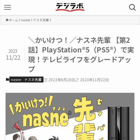
ホーム
nasne
ナスネ先輩
＼かいけつ！／ナスネ先輩 【第2
話】PlayStation®︎5（PS5®︎）で実
2023
11/22
現！テレビライフをグレードアッ
プ
nasne
ナスネ先輩
2023年6月28日
2023年11月22日