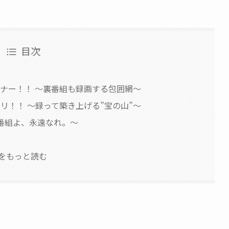
目次
ーナー！！ 〜裏番組も録画する包囲網〜
リ！！ 〜録って築き上げる”宝の山”〜
〜伝説の番組よ、永遠なれ。〜
をもっと読む