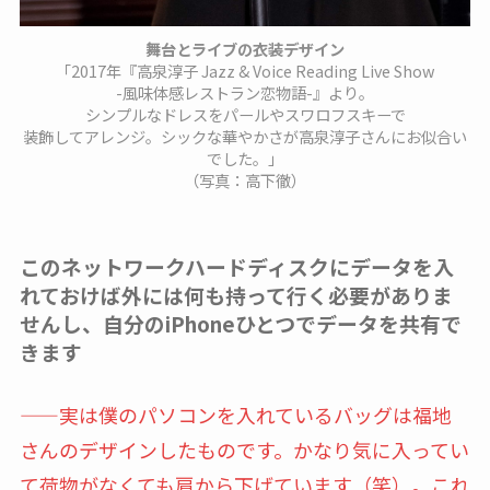
舞台とライブの衣装デザイン
「2017年『⾼泉淳⼦ Jazz & Voice Reading Live Show
-風味体感レストラン恋物語-』より。
シンプルなドレスをパールやスワロフスキーで
装飾してアレンジ。シックな華やかさが高泉淳子さんにお似合い
でした。」
（写真：高下徹）
このネットワークハードディスクにデータを入
れておけば外には何も持って行く必要がありま
せんし、自分のiPhoneひとつでデータを共有で
きます
——実は僕のパソコンを入れているバッグは福地
さんのデザインしたものです。かなり気に入ってい
て荷物がなくても肩から下げています（笑）。これ