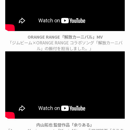
ORANGE RANGE「解放カーニバル」MV
「ジムビーム×ORANGE RANGE コラボソング「解放カーニバ
ル」の振付を担当しました。」
内山拓也 監督作品「余りある」