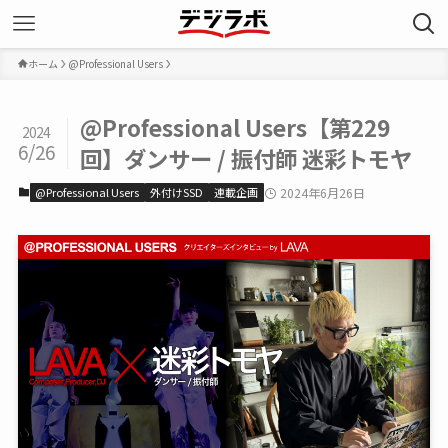
ホーム
@Professional Users
@Professional Users【第229
2024
6/26
回】ダンサー / 振付師 迷彩トモヤ
@Professional Users
外付けSSD
連載企画
2024年6月26日