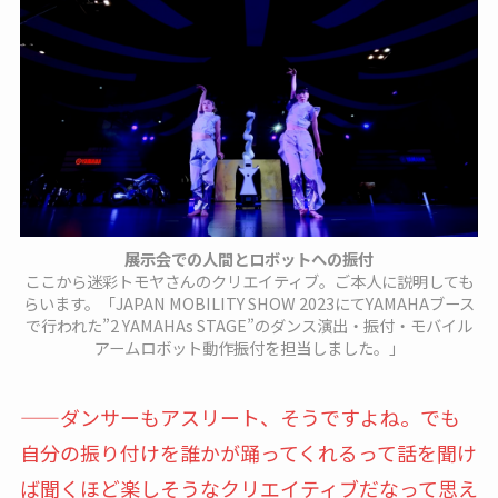
展示会での人間とロボットへの振付
ここから迷彩トモヤさんのクリエイティブ。ご本人に説明しても
らいます。「JAPAN MOBILITY SHOW 2023にてYAMAHAブース
で行われた”2 YAMAHAs STAGE”のダンス演出・振付・モバイル
アームロボット動作振付を担当しました。」
——ダンサーもアスリート、そうですよね。でも
自分の振り付けを誰かが踊ってくれるって話を聞け
ば聞くほど楽しそうなクリエイティブだなって思え