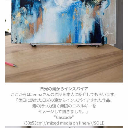
日光の滝からインスパイア
ここからはJennaさんの作品を本人に紹介してもらいます。
「休日に訪れた日光の滝からインスパイアされた作品。
滝の持つ力強く無限のエネルギーを
イメージして描きました。」
“Cascade“
/53x53cm //mixed media on linen///SOLD