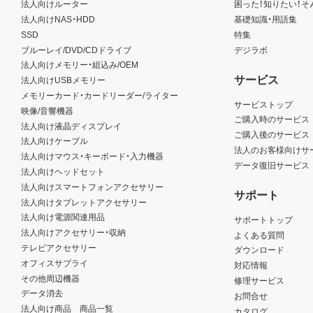
法人向けルーター
困った！知りたい！そ
法人向けNAS・HDD
基礎知識・用語集
SSD
特集
ブルーレイ/DVD/CDドライブ
デジラボ
法人向けメモリー・組込み/OEM
サービス
法人向けUSBメモリー
メモリーカード・カードリーダー/ライター
サービストップ
映像/音響機器
ご購入時のサービス
法人向け液晶ディスプレイ
ご購入後のサービス
法人向けケーブル
法人のお客様向けサ
法人向けマウス・キーボード・入力機器
データ復旧サービス
法人向けヘッドセット
法人向けスマートフォンアクセサリー
サポート
法人向けタブレットアクセサリー
法人向け電源関連用品
サポートトップ
法人向けアクセサリー・収納
よくある質問
テレビアクセサリー
ダウンロード
オフィスサプライ
対応情報
その他周辺機器
修理サービス
データ消去
お問合せ
法人向け商品 商品一覧
カタログ