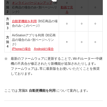
方
オンラインバージョンアップ
（対
○
法
応商品の場合のみ・別ページへリ
動画で見
○
○
2
ンク）
る
方
自動更機能を利用
（対応商品の場
法
○
○
○
合のみ・このページ）
3
AirStationアプリを利用 （対応商
方
品の場合のみ・別ページへリン
法
×
○
○
ク）
4
iPhoneの場合
Androidの場合
最新のファームウェアに更新することで、Wi-Fiルーター・中継
機の不具合が修正されたり新機能が追加されたりします。
ファームウェアは、常に最新版をお使いいただくことを推奨
しております。
ここでは
方法3: 自動更機能を利用
について案内します。