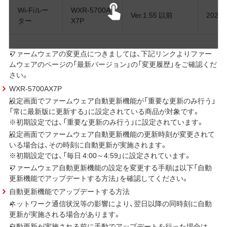
Wi-Fiルー
WXR-5700A
Ver.1.55 以前
202
ター
X7P
ファームウェアの変更点につきましては、下記リンクよりファー
ムウェアのページの「最新バージョン」の「変更履歴」をご確認くだ
さい。
WXR-5700AX7P
設定画面でファームウェア自動更新機能が「重要な更新のみ行う」
「常に最新版に更新する」に設定されている商品が対象です。
※初期設定では、「重要な更新のみ行う」に設定されています。
設定画面でファームウェア自動更新機能の更新時刻が変更されて
いる場合は、その時刻に自動更新が実施されます。
※初期設定では、「毎日 4:00～4:59」に設定されています。
ファームウェア自動更新機能の設定を変更する手順は以下「自動
更新機能でアップデートする方法」を確認してください。
自動更新機能でアップデートする方法
ネットワーク通信状況等の影響により、翌日以降の同時刻に自動
更新が実施される場合があります。
自動更新が実施される前に手動でアップデートを行った場合は、