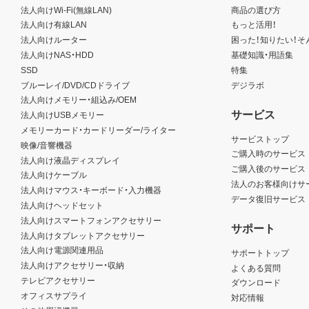
法人向けWi-Fi(無線LAN)
商品の選び方
法人向け有線LAN
もっと活用！
法人向けルーター
困った！知りたい！そ
法人向けNAS・HDD
基礎知識・用語集
SSD
特集
ブルーレイ/DVD/CDドライブ
デジラボ
法人向けメモリー・組込み/OEM
サービス
法人向けUSBメモリー
メモリーカード・カードリーダー/ライター
サービストップ
映像/音響機器
ご購入時のサービス
法人向け液晶ディスプレイ
ご購入後のサービス
法人向けケーブル
法人のお客様向けサ
法人向けマウス・キーボード・入力機器
データ復旧サービス
法人向けヘッドセット
法人向けスマートフォンアクセサリー
サポート
法人向けタブレットアクセサリー
法人向け電源関連用品
サポートトップ
法人向けアクセサリー・収納
よくある質問
テレビアクセサリー
ダウンロード
オフィスサプライ
対応情報