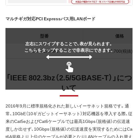
マルチギガ対応PCI Expressバス用LANボード
型番
価格
左右にスワイプすることで、表が見られます。
こちらをタップすることで非表示にできます。
LGY-PCIE-MG
\27,700(税抜)
「IEEE 802.3bz（2.5/5GBASE-T）」につ
いて
2016年9月に標準規格化された新しいイーサネット規格です。通
常、10GbE（10ギガビットイーサネット）対応機器を導入する際、従
来のCat5eおよびCat6ケーブルでは最高1Gbps（規格値）の伝送速
度しか出せず、10Gbps（規格値）の伝送速度を実現するためにはCa
t6A規格より上位のケーブルが必要となりLANケーブルの入れ替え