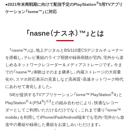
®
●2021年末商戦期に向けて配信予定のPlayStation
5⽤TVアプリ
ケーション「torne™」に対応
「nasne（ナスネ）™」とは
「nasne™」は、地上デジタルとBS/110度CSデジタルチューナー
を搭載し、テレビ番組のライブ視聴や録画視聴が宅内、宅外から楽
しめるネットワークレコーダー＆メディアストレージです。今ま
での「nasne™」体験はそのまま継承し、内蔵ストレージの大容量
化や、スマホ対応表示の見直しなど高画質・高速ネットワーク時代
にあわせて進化しました。
®
SIEが提供するTVアプリケーション「torne™ PlayStation
4」と
®
®
※3
PlayStation
４(PS4
)
との組み合わせにより、快適なレコー
ダーとしてご利用いただけるだけでなく、これまで通り「torne™
mobile」を利用してiPhone/iPad/Android端末でも宅内・宅外から放
送中の番組や録画した番組をお楽しみいただけます。