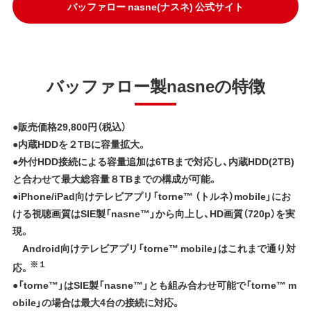
バッファロー nasne(ナスネ) 公式サイト
バッファロー製nasneの特徴
●販売価格29,800円（税込）
●内蔵HDDを２TBに容量拡大。
●外付HDD接続による容量追加は6TBまで対応し、内蔵HDD(2TB)
と合わせて最大総容量８TBまでの構成が可能。
●iPhone/iPad向けテレビアプリ「torne™ （トルネ）mobile」にお
ける視聴画質はSIE製「nasne™」から向上し、HD画質（720p）を実
現。
Android向けテレビアプリ「torne™ mobile」はこれまで通り対
※１
応。
●「torne™」はSIE製「nasne™」とも組み合わせ可能で「torne™ m
obile」の場合は最大4台の接続に対応。