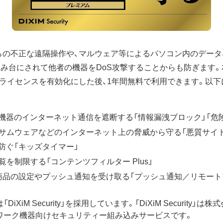
らの不正な遠隔操作や、マルウェア等によるパソコン内のデータ
み台にされて他者の機器をDoS攻撃することからも防ぎます。
、ライセンスを有効化にした後、1年間無料で利用できます。以下
器のインターネット通信を遮断する「情報漏洩ブロック」「危険
ンサムウェアなどのインターネット上の脅威から守る「悪質サイ
防ぐ「キッズタイマー」
を制限する「コンテンツフィルター Plus」
商品の設定やプッシュ通知を受け取る「プッシュ通知／リモート
XiM Security」を採用しています。「DiXiM Securit
ワーク機器向けセキュリティー組み込みサービスです。