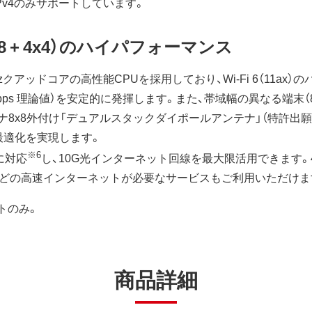
IPv4のみサポートしています。
8x8 + 4x4）のハイパフォーマンス
クアッドコアの高性能CPUを採用しており、Wi-Fi 6（11ax）のパ
,147Mbps 理論値）を安定的に発揮します。また、帯域幅の異なる端末（
8x8外付け「デュアルスタックダイポールアンテナ」（特許出
最適化を実現します。
※6
Eに対応
し、10G光インターネット回線を最大限活用できます。
などの高速インターネットが必要なサービスもご利用いただけま
ートのみ。
商品詳細