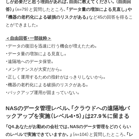
しが必要だと思う理由があれば、自由に教えてください。（自由回
答）」
（n=79）と質問したところ、
「データ量の増加による見直し」や
「機器の老朽化による破損のリスクがある」
など45の回答を得るこ
とができました。
＜自由回答・一部抜粋＞
・データの復旧を迅速に行う機会が増えたため。
・データ量の増加による見直し。
・遠隔地へのデータ保管。
・メンテナンスが大変だから。
・正しく運用するための指針がはっきりしないから。
・機器の老朽化による破損のリスクがある。
・バックアップ運用が固まっていない。
NASのデータ管理レベル、「クラウドへの遠隔地バ
ックアップを実施（レベル4・5）」は27.9％に留まる
「Q4.あなたがお勤めの会社では、NASのデータ管理をどのくらい
のレベルで実施できていますか。」
（n=104）と質問したところ、
「レ