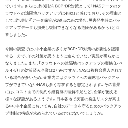
ています。さらに、約8割が、BCP・DR対策として「NASデータのク
ラウドへの遠隔地バックアップは有効」と感じており、その理由と
して、約8割が「データ保管が1拠点のみの場合、災害発生時にバッ
クアップデータも損失し復旧できなくなる危険があるから」と回
答しました。
今回の調査では、中小企業の多くがBCP・DR対策の必要性を認識
する一方で、その対策が思うように進んでいない実態が明らかに
なりました。また、「クラウドへの遠隔地バックアップの実施（レベ
ル 4・5）」の対策済み企業は27.9%ですが、NASは複数台導入されて
いる場合が多いため、企業内にはクラウドへの遠隔地バックアッ
プができていないNASも多く存在すると想定されます。その背景
には、コスト面での制約や経営層の理解不足など、企業が抱える
様々な課題があるようです。日本各地で災害の発生リスクが高ま
る中、中小企業においても、自社のデータを守るためのバックアッ
プ体制の構築が求められているのではないでしょうか。