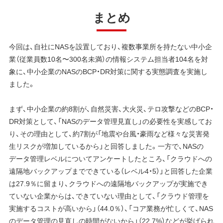
まとめ
今回は、自社にNASを設置しており、複数事業所を持たない中小企
業（従業員数10名〜300名未満）の情報システム担当者104名を対
象に、中小企業のNASのBCP・DR対策に関する実態調査を実施し
ました。
まず、中小企業の約8割が、自然災害、大火災、テロ攻撃などのBCP・
DR対策として、「NASのデータ管理見直し」の必要性を実感してお
り、その理由として、約7割が「地震や台風・豪雨など様々な災害発
生リスクが増加しているから」と回答しました。一方で、NASの
データ管理レベルについてアンケートしたところ、「クラウドへの
遠隔地バックアップまでできている（レベル4・5）」と回答した企業
は27.9％に留まり、クラウドへの遠隔地バックアップが実施でき
ていない企業からは、できていない理由として、「クラウド管理を
実施するコストが高いから」（44.0％）、「コア業務が忙しくて、NAS
のデータ管理の見直しの時間がないから」（22.7%）などが挙げられ