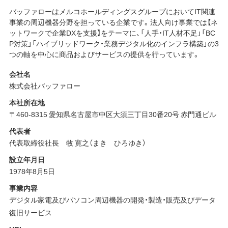
バッファローはメルコホールディングスグループにおいてIT関連
事業の周辺機器分野を担っている企業です。法人向け事業では【ネ
ットワークで企業DXを支援】をテーマに、「人手・IT人材不足」「BC
P対策」「ハイブリッドワーク・業務デジタル化のインフラ構築」の3
つの軸を中心に商品およびサービスの提供を行っています。
会社名
株式会社バッファロー
本社所在地
〒460-8315 愛知県名古屋市中区大須三丁目30番20号 赤門通ビル
代表者
代表取締役社長 牧 寛之（まき ひろゆき）
設立年月日
1978年8月5日
事業内容
デジタル家電及びパソコン周辺機器の開発・製造・販売及びデータ
復旧サービス