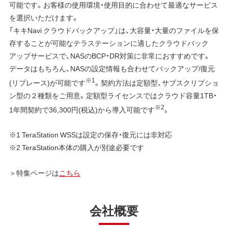
可能です。お客様の使用環境・使用目的に合わせて最適なサービス
を選択いただけます。
「キキNavi クラウドバックアップ」は、大容量・大量のファイルを保
存することが可能なテラステーションに適したクラウドバック
アップサービスで、NASのBCP・DR対策に非常におすすめです。
データはもちろん、NASの設定情報も合わせてバックアップ/復元
※1
(リプレース)が可能です
。契約方法は定額型、サブスクリプショ
ン型の２種類をご用意。定額型ライセンスではクラウド容量1TB・
※2
1年間契約で36,300円(税込)から導入可能です
。
※1 TeraStation WSSは設定の保存・復元には非対応
※2 TeraStation本体の購入が別途必要です
＞特集ページは
こちら
会社概要