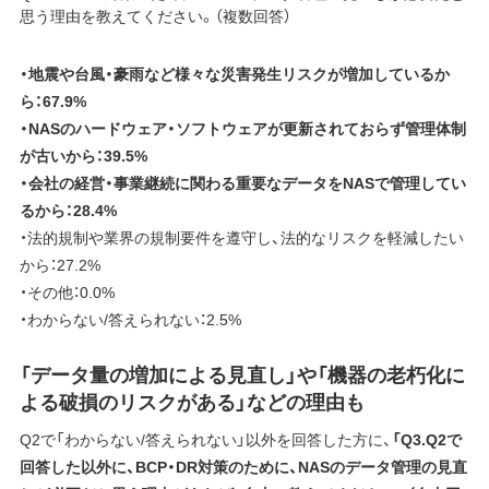
思う理由を教えてください。（複数回答）
・地震や台風・豪雨など様々な災害発生リスクが増加しているか
ら：67.9%
・NASのハードウェア・ソフトウェアが更新されておらず管理体制
が古いから：39.5%
・会社の経営・事業継続に関わる重要なデータをNASで管理してい
るから：28.4%
・法的規制や業界の規制要件を遵守し、法的なリスクを軽減したい
から：27.2%
・その他：0.0%
・わからない/答えられない：2.5%
「データ量の増加による見直し」や「機器の老朽化に
よる破損のリスクがある」などの理由も
Q2で「わからない/答えられない」以外を回答した方に、
「Q3.Q2で
回答した以外に、BCP・DR対策のために、NASのデータ管理の見直