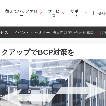
教えてバッファロ
サービ
サポー
会社
ー
ス
ト
ービス
イベント ・ セミナー
法人向け問い合わせ窓口
お
ックアップでBCP対策を