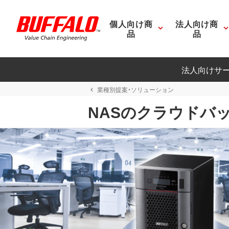
個人向け商
法人向け商
品
品
法人向けサ
業種別提案・ソリューション
NASのクラウドバ