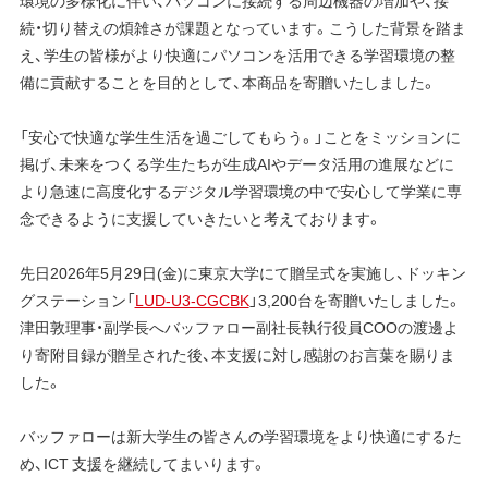
環境の多様化に伴い、パソコンに接続する周辺機器の増加や、接
続・切り替えの煩雑さが課題となっています。こうした背景を踏ま
え、学生の皆様がより快適にパソコンを活用できる学習環境の整
備に貢献することを目的として、本商品を寄贈いたしました。
「安心で快適な学生生活を過ごしてもらう。」ことをミッションに
掲げ、未来をつくる学生たちが生成AIやデータ活用の進展などに
より急速に高度化するデジタル学習環境の中で安心して学業に専
念できるように支援していきたいと考えております。
先日2026年5月29日(金)に東京大学にて贈呈式を実施し、ドッキン
グステーション「
LUD-U3-CGCBK
」3,200台を寄贈いたしました。
津田敦理事・副学長へバッファロー副社長執行役員COOの渡邊よ
り寄附目録が贈呈された後、本支援に対し感謝のお言葉を賜りま
した。
バッファローは新大学生の皆さんの学習環境をより快適にするた
め、ICT 支援を継続してまいります。