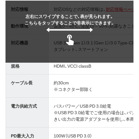
対応情報
対応OSなどの対応情報は、
対応情報ページ
左右にスワイプすることで、表が見られます。
こちらをタップすることで非表示にできます。
動作環境
温度0～40℃、湿度10～90%（結露なきこと）
対応機器
USB 3.2（Gen 1）/3.1（Gen 1）/3.0 Ty
タブレット、スマートフォン
規格
HDMI、VCCI classB
ケーブル長
約30cm
※コネクター部除く
電力供給方式
バスパワー／USB PD 3.0給電
※USB PD 3.0給電でご使用の場合は、
きい出力の電源アダプターを使用し、本商品のP
PD最大入力
100W（USB PD 3.0）