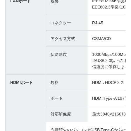
LANポート
規格
IEEE802.3ab準拠（10
EEE802.3準拠（10BA
コネクター
RJ-45
アクセス方式
CSMA/CD
伝送速度
1000Mbps/100Mbp
※USB 2.0以下の
信速度に依存します
HDMIポート
規格
HDMI、HDCP 2.2
ポート
HDMI Type-A 19ピ
対応解像度
最大3840×2160（30H
※接続先のパソコンがUSB Type-Cからの映像出力