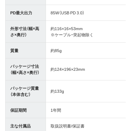
PD最大出力
85W（USB PD 3.0）
外形寸法（幅×高
約116×16×53mm
さ×奥行）
※ケーブル・突起物除く
質量
約85g
パッケージ寸法
約124×196×23mm
（幅×高さ×奥行）
パッケージ質量
約133g
（本体含む）
保証期間
1年間
主な付属品
取扱説明書/保証書