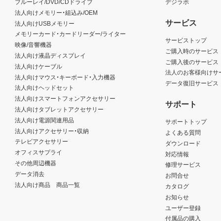
ブルーレイ/DVD/CDドライブ
デジラボ
法人向けメモリー・組込み/OEM
サービス
法人向けUSBメモリー
メモリーカード・カードリーダー/ライター
サービストップ
映像/音響機器
ご購入時のサービス
法人向け液晶ディスプレイ
ご購入後のサービス
法人向けケーブル
法人のお客様向けサ
法人向けマウス・キーボード・入力機器
データ復旧サービス
法人向けヘッドセット
法人向けスマートフォンアクセサリー
サポート
法人向けタブレットアクセサリー
法人向け電源関連用品
サポートトップ
法人向けアクセサリー・収納
よくある質問
テレビアクセサリー
ダウンロード
オフィスサプライ
対応情報
その他周辺機器
修理サービス
データ消去
お問合せ
法人向け商品 商品一覧
カタログ
お知らせ
ユーザー登録
付属品の購入