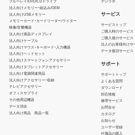
ブルーレイ/DVD/CDドライブ
デジラボ
法人向けメモリー・組込み/OEM
サービス
法人向けUSBメモリー
メモリーカード・カードリーダー/ライター
サービストップ
映像/音響機器
ご購入時のサービス
法人向け液晶ディスプレイ
ご購入後のサービス
法人向けケーブル
法人のお客様向けサ
法人向けマウス・キーボード・入力機器
データ復旧サービス
法人向けヘッドセット
法人向けスマートフォンアクセサリー
サポート
法人向けタブレットアクセサリー
法人向け電源関連用品
サポートトップ
法人向けアクセサリー・収納
よくある質問
テレビアクセサリー
ダウンロード
オフィスサプライ
対応情報
その他周辺機器
修理サービス
データ消去
お問合せ
法人向け商品 商品一覧
カタログ
お知らせ
ユーザー登録
付属品の購入