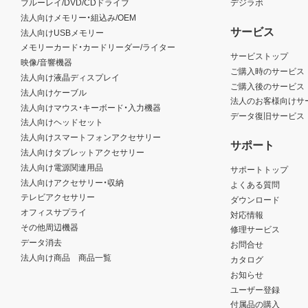
ブルーレイ/DVD/CDドライブ
デジラボ
法人向けメモリー・組込み/OEM
サービス
法人向けUSBメモリー
メモリーカード・カードリーダー/ライター
サービストップ
映像/音響機器
ご購入時のサービス
法人向け液晶ディスプレイ
ご購入後のサービス
法人向けケーブル
法人のお客様向けサ
法人向けマウス・キーボード・入力機器
データ復旧サービス
法人向けヘッドセット
法人向けスマートフォンアクセサリー
サポート
法人向けタブレットアクセサリー
法人向け電源関連用品
サポートトップ
法人向けアクセサリー・収納
よくある質問
テレビアクセサリー
ダウンロード
オフィスサプライ
対応情報
その他周辺機器
修理サービス
データ消去
お問合せ
法人向け商品 商品一覧
カタログ
お知らせ
ユーザー登録
付属品の購入