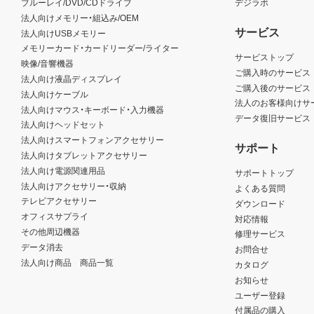
ブルーレイ/DVD/CDドライブ
デジラボ
法人向けメモリー・組込み/OEM
サービス
法人向けUSBメモリー
メモリーカード・カードリーダー/ライター
サービストップ
映像/音響機器
ご購入時のサービス
法人向け液晶ディスプレイ
ご購入後のサービス
法人向けケーブル
法人のお客様向けサ
法人向けマウス・キーボード・入力機器
データ復旧サービス
法人向けヘッドセット
法人向けスマートフォンアクセサリー
サポート
法人向けタブレットアクセサリー
法人向け電源関連用品
サポートトップ
法人向けアクセサリー・収納
よくある質問
テレビアクセサリー
ダウンロード
オフィスサプライ
対応情報
その他周辺機器
修理サービス
データ消去
お問合せ
法人向け商品 商品一覧
カタログ
お知らせ
ユーザー登録
付属品の購入