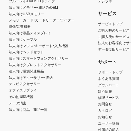
ブルーレイ/DVD/CDドライブ
デジラボ
法人向けメモリー・組込み/OEM
サービス
法人向けUSBメモリー
メモリーカード・カードリーダー/ライター
サービストップ
映像/音響機器
ご購入時のサービス
法人向け液晶ディスプレイ
ご購入後のサービス
法人向けケーブル
法人のお客様向けサ
法人向けマウス・キーボード・入力機器
データ復旧サービス
法人向けヘッドセット
法人向けスマートフォンアクセサリー
サポート
法人向けタブレットアクセサリー
法人向け電源関連用品
サポートトップ
法人向けアクセサリー・収納
よくある質問
テレビアクセサリー
ダウンロード
オフィスサプライ
対応情報
その他周辺機器
修理サービス
データ消去
お問合せ
法人向け商品 商品一覧
カタログ
お知らせ
ユーザー登録
付属品の購入