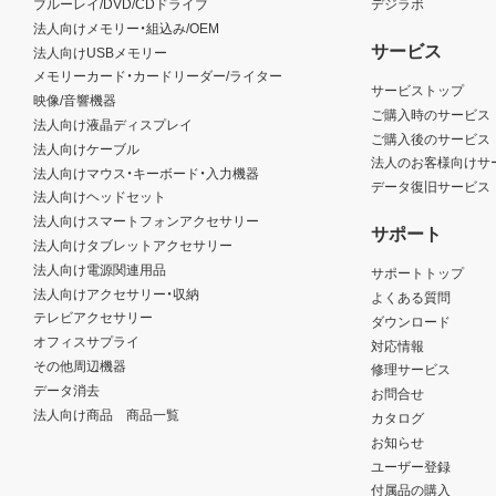
ブルーレイ/DVD/CDドライブ
デジラボ
法人向けメモリー・組込み/OEM
サービス
法人向けUSBメモリー
メモリーカード・カードリーダー/ライター
サービストップ
映像/音響機器
ご購入時のサービス
法人向け液晶ディスプレイ
ご購入後のサービス
法人向けケーブル
法人のお客様向けサ
法人向けマウス・キーボード・入力機器
データ復旧サービス
法人向けヘッドセット
法人向けスマートフォンアクセサリー
サポート
法人向けタブレットアクセサリー
法人向け電源関連用品
サポートトップ
法人向けアクセサリー・収納
よくある質問
テレビアクセサリー
ダウンロード
オフィスサプライ
対応情報
その他周辺機器
修理サービス
データ消去
お問合せ
法人向け商品 商品一覧
カタログ
お知らせ
ユーザー登録
付属品の購入