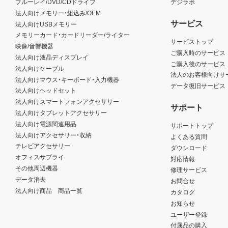
ブルーレイ/DVD/CDドライブ
デジラボ
法人向けメモリー・組込み/OEM
サービス
法人向けUSBメモリー
メモリーカード・カードリーダー/ライター
サービストップ
映像/音響機器
ご購入時のサービス
法人向け液晶ディスプレイ
ご購入後のサービス
法人向けケーブル
法人のお客様向けサ
法人向けマウス・キーボード・入力機器
データ復旧サービス
法人向けヘッドセット
法人向けスマートフォンアクセサリー
サポート
法人向けタブレットアクセサリー
法人向け電源関連用品
サポートトップ
法人向けアクセサリー・収納
よくある質問
テレビアクセサリー
ダウンロード
オフィスサプライ
対応情報
その他周辺機器
修理サービス
データ消去
お問合せ
法人向け商品 商品一覧
カタログ
お知らせ
ユーザー登録
付属品の購入