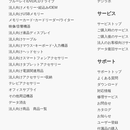
ブルーレイ/DVD/CDドライブ
デジラボ
法人向けメモリー・組込み/OEM
サービス
法人向けUSBメモリー
メモリーカード・カードリーダー/ライター
サービストップ
映像/音響機器
ご購入時のサービス
法人向け液晶ディスプレイ
ご購入後のサービス
法人向けケーブル
法人のお客様向けサ
法人向けマウス・キーボード・入力機器
データ復旧サービス
法人向けヘッドセット
法人向けスマートフォンアクセサリー
サポート
法人向けタブレットアクセサリー
法人向け電源関連用品
サポートトップ
法人向けアクセサリー・収納
よくある質問
テレビアクセサリー
ダウンロード
オフィスサプライ
対応情報
その他周辺機器
修理サービス
データ消去
お問合せ
法人向け商品 商品一覧
カタログ
お知らせ
ユーザー登録
付属品の購入