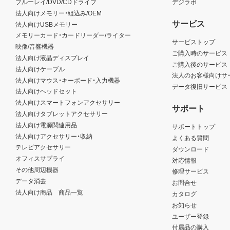
ブルーレイ/DVD/CDドライブ
デジラボ
法人向けメモリー・組込み/OEM
サービス
法人向けUSBメモリー
メモリーカード・カードリーダー/ライター
サービストップ
映像/音響機器
ご購入時のサービス
法人向け液晶ディスプレイ
ご購入後のサービス
法人向けケーブル
法人のお客様向けサ
法人向けマウス・キーボード・入力機器
データ復旧サービス
法人向けヘッドセット
法人向けスマートフォンアクセサリー
サポート
法人向けタブレットアクセサリー
法人向け電源関連用品
サポートトップ
法人向けアクセサリー・収納
よくある質問
テレビアクセサリー
ダウンロード
オフィスサプライ
対応情報
その他周辺機器
修理サービス
データ消去
お問合せ
法人向け商品 商品一覧
カタログ
お知らせ
ユーザー登録
付属品の購入