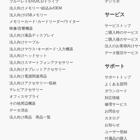
ブルーレイ/DVD/CDドライブ
デジラボ
法人向けメモリー・組込み/OEM
サービス
法人向けUSBメモリー
メモリーカード・カードリーダー/ライター
サービストップ
映像/音響機器
ご購入時のサービス
法人向け液晶ディスプレイ
ご購入後のサービス
法人向けケーブル
法人のお客様向けサ
法人向けマウス・キーボード・入力機器
データ復旧サービス
法人向けヘッドセット
法人向けスマートフォンアクセサリー
サポート
法人向けタブレットアクセサリー
法人向け電源関連用品
サポートトップ
法人向けアクセサリー・収納
よくある質問
テレビアクセサリー
ダウンロード
オフィスサプライ
対応情報
その他周辺機器
修理サービス
データ消去
お問合せ
法人向け商品 商品一覧
カタログ
お知らせ
ユーザー登録
付属品の購入