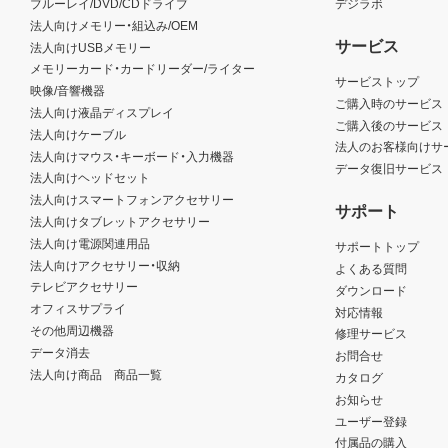
ブルーレイ/DVD/CDドライブ
デジラボ
法人向けメモリー・組込み/OEM
サービス
法人向けUSBメモリー
メモリーカード・カードリーダー/ライター
サービストップ
映像/音響機器
ご購入時のサービス
法人向け液晶ディスプレイ
ご購入後のサービス
法人向けケーブル
法人のお客様向けサ
法人向けマウス・キーボード・入力機器
データ復旧サービス
法人向けヘッドセット
法人向けスマートフォンアクセサリー
サポート
法人向けタブレットアクセサリー
法人向け電源関連用品
サポートトップ
法人向けアクセサリー・収納
よくある質問
テレビアクセサリー
ダウンロード
オフィスサプライ
対応情報
その他周辺機器
修理サービス
データ消去
お問合せ
法人向け商品 商品一覧
カタログ
お知らせ
ユーザー登録
付属品の購入