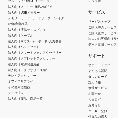
ブルーレイ/DVD/CDドライブ
デジラボ
法人向けメモリー・組込み/OEM
サービス
法人向けUSBメモリー
メモリーカード・カードリーダー/ライター
サービストップ
映像/音響機器
ご購入時のサービス
法人向け液晶ディスプレイ
ご購入後のサービス
法人向けケーブル
法人のお客様向けサ
法人向けマウス・キーボード・入力機器
データ復旧サービス
法人向けヘッドセット
法人向けスマートフォンアクセサリー
サポート
法人向けタブレットアクセサリー
法人向け電源関連用品
サポートトップ
法人向けアクセサリー・収納
よくある質問
テレビアクセサリー
ダウンロード
オフィスサプライ
対応情報
その他周辺機器
修理サービス
データ消去
お問合せ
法人向け商品 商品一覧
カタログ
お知らせ
ユーザー登録
付属品の購入