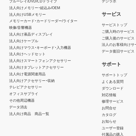
ブルーレイ/DVD/CDドライブ
デジラボ
法人向けメモリー・組込み/OEM
サービス
法人向けUSBメモリー
メモリーカード・カードリーダー/ライター
サービストップ
映像/音響機器
ご購入時のサービス
法人向け液晶ディスプレイ
ご購入後のサービス
法人向けケーブル
法人のお客様向けサ
法人向けマウス・キーボード・入力機器
データ復旧サービス
法人向けヘッドセット
法人向けスマートフォンアクセサリー
サポート
法人向けタブレットアクセサリー
法人向け電源関連用品
サポートトップ
法人向けアクセサリー・収納
よくある質問
テレビアクセサリー
ダウンロード
オフィスサプライ
対応情報
その他周辺機器
修理サービス
データ消去
お問合せ
法人向け商品 商品一覧
カタログ
お知らせ
ユーザー登録
付属品の購入