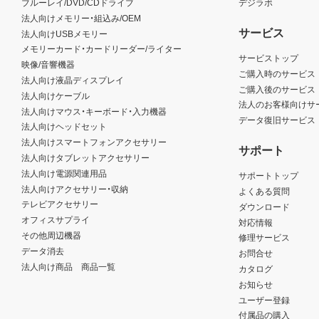
ブルーレイ/DVD/CDドライブ
デジラボ
法人向けメモリー・組込み/OEM
サービス
法人向けUSBメモリー
メモリーカード・カードリーダー/ライター
サービストップ
映像/音響機器
ご購入時のサービス
法人向け液晶ディスプレイ
ご購入後のサービス
法人向けケーブル
法人のお客様向けサ
法人向けマウス・キーボード・入力機器
データ復旧サービス
法人向けヘッドセット
法人向けスマートフォンアクセサリー
サポート
法人向けタブレットアクセサリー
法人向け電源関連用品
サポートトップ
法人向けアクセサリー・収納
よくある質問
テレビアクセサリー
ダウンロード
オフィスサプライ
対応情報
その他周辺機器
修理サービス
データ消去
お問合せ
法人向け商品 商品一覧
カタログ
お知らせ
ユーザー登録
付属品の購入