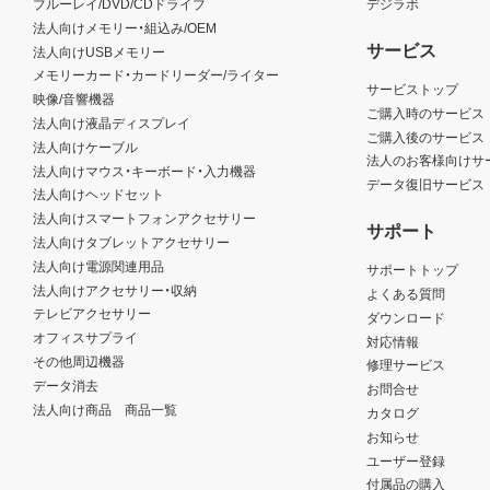
ブルーレイ/DVD/CDドライブ
デジラボ
法人向けメモリー・組込み/OEM
サービス
法人向けUSBメモリー
メモリーカード・カードリーダー/ライター
サービストップ
映像/音響機器
ご購入時のサービス
法人向け液晶ディスプレイ
ご購入後のサービス
法人向けケーブル
法人のお客様向けサ
法人向けマウス・キーボード・入力機器
データ復旧サービス
法人向けヘッドセット
法人向けスマートフォンアクセサリー
サポート
法人向けタブレットアクセサリー
法人向け電源関連用品
サポートトップ
法人向けアクセサリー・収納
よくある質問
テレビアクセサリー
ダウンロード
オフィスサプライ
対応情報
その他周辺機器
修理サービス
データ消去
お問合せ
法人向け商品 商品一覧
カタログ
お知らせ
ユーザー登録
付属品の購入