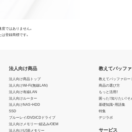
速度ではありません。
たは登録商標です。
法人向け商品
教えてバッファ
法人向け商品トップ
教えてバッファロー
法人向けWi-Fi(無線LAN)
商品の選び方
法人向け有線LAN
もっと活用！
法人向けルーター
困った！知りたい！そ
法人向けNAS・HDD
基礎知識・用語集
SSD
特集
ブルーレイ/DVD/CDドライブ
デジラボ
法人向けメモリー・組込み/OEM
サービス
法人向けUSBメモリー