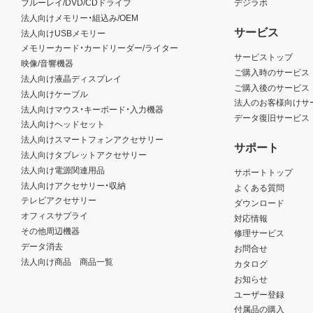
ブルーレイ/DVD/CDドライブ
デジラボ
法人向けメモリー・組込み/OEM
サービス
法人向けUSBメモリー
メモリーカード・カードリーダー/ライター
サービストップ
映像/音響機器
ご購入時のサービス
法人向け液晶ディスプレイ
ご購入後のサービス
法人向けケーブル
法人のお客様向けサ
法人向けマウス・キーボード・入力機器
データ復旧サービス
法人向けヘッドセット
法人向けスマートフォンアクセサリー
サポート
法人向けタブレットアクセサリー
法人向け電源関連用品
サポートトップ
法人向けアクセサリー・収納
よくある質問
テレビアクセサリー
ダウンロード
オフィスサプライ
対応情報
その他周辺機器
修理サービス
データ消去
お問合せ
法人向け商品 商品一覧
カタログ
お知らせ
ユーザー登録
付属品の購入