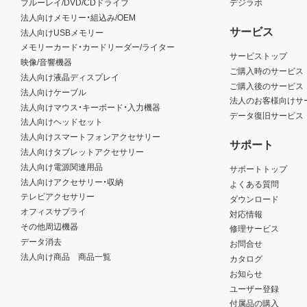
ブルーレイ/DVD/CDドライブ
デジラボ
法人向けメモリー・組込み/OEM
サービス
法人向けUSBメモリー
メモリーカード・カードリーダー/ライター
サービストップ
映像/音響機器
ご購入時のサービス
法人向け液晶ディスプレイ
ご購入後のサービス
法人向けケーブル
法人のお客様向けサ
法人向けマウス・キーボード・入力機器
データ復旧サービス
法人向けヘッドセット
法人向けスマートフォンアクセサリー
サポート
法人向けタブレットアクセサリー
法人向け電源関連用品
サポートトップ
法人向けアクセサリー・収納
よくある質問
テレビアクセサリー
ダウンロード
オフィスサプライ
対応情報
その他周辺機器
修理サービス
データ消去
お問合せ
法人向け商品 商品一覧
カタログ
お知らせ
ユーザー登録
付属品の購入